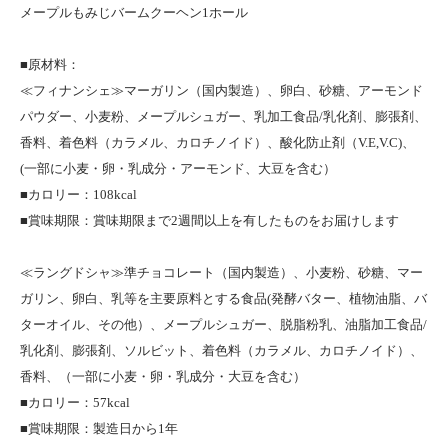
メープルもみじバームクーヘン1ホール
■原材料：
≪フィナンシェ≫マーガリン（国内製造）、卵白、砂糖、アーモンド
パウダー、小麦粉、メープルシュガー、乳加工食品/乳化剤、膨張剤、
香料、着色料（カラメル、カロチノイド）、酸化防止剤（V.E,V.C)、
(一部に小麦・卵・乳成分・アーモンド、大豆を含む）
■カロリー：108kcal
■賞味期限：賞味期限まで2週間以上を有したものをお届けします
≪ラングドシャ≫準チョコレート（国内製造）、小麦粉、砂糖、マー
ガリン、卵白、乳等を主要原料とする食品(発酵バター、植物油脂、バ
ターオイル、その他）、メープルシュガー、脱脂粉乳、油脂加工食品/
乳化剤、膨張剤、ソルビット、着色料（カラメル、カロチノイド）、
香料、（一部に小麦・卵・乳成分・大豆を含む）
■カロリー：57kcal
■賞味期限：製造日から1年