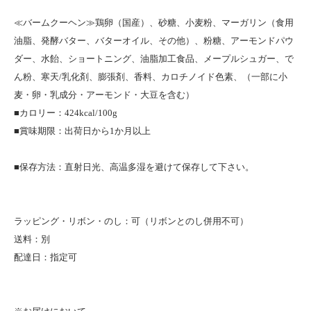
≪バームクーヘン≫鶏卵（国産）、砂糖、小麦粉、マーガリン（食用
油脂、発酵バター、バターオイル、その他）、粉糖、アーモンドパウ
ダー、水飴、ショートニング、油脂加工食品、メープルシュガー、で
ん粉、寒天/乳化剤、膨張剤、香料、カロチノイド色素、（一部に小
麦・卵・乳成分・アーモンド・大豆を含む）
■カロリー：424kcal/100g
■賞味期限：出荷日から1か月以上
■保存方法：直射日光、高温多湿を避けて保存して下さい。
ラッピング・リボン・のし：可（リボンとのし併用不可）
送料：別
配達日：指定可