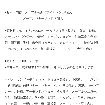
■セット内容：メープルもみじフィナンシェ8個入
メープルバターサンド10個入
■原材料：≪フィナンシェ≫マーガリン（国内製造）、卵白、砂糖、
アーモンドパウダー、小麦粉、メープルシュガー、乳加工食品/乳化
剤、膨張剤、香料、着色料（カラメル、カロチノイド）、酸化防止剤
（V.E,V.C)、(一部に小麦・卵・乳成分・アーモンド、大豆を含む）
■カロリー：108Kcal/1個
■賞味期限：賞味期限まで2週間以上を有したものをお届けします
≪バターサンド≫準チョコレート（国内製造）、小麦粉、マーガリン
（食用油脂、発酵バター、バターオイル、その他）、鶏卵、コーンフ
レーク、砂糖、アーモンドパウダー、植物油脂、メープルシュガー、
牛乳、油脂加工食品、乳化剤、膨張剤、ソルビット、香料、カロチノ
イド色素、（一部に小麦・卵・乳成分・アーモンド・大豆を含む）