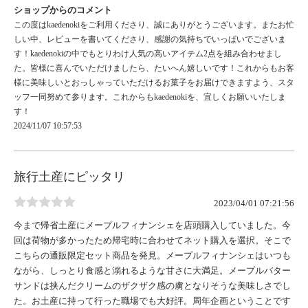
ショップからのコメント
この度はkaedenokiをご利用くださり、誠にありがとうございます。またお忙
しい中、レビューを書いてくださり、感謝の気持ちでいっぱいでございま
す！kaedenokiの中でもとりわけ人気の高いアイテム2点を組み合わせまし
た。皆様に喜んでいただけましたら、たいへん嬉しいです！これからもお客
様に美味しいとおっしゃっていただけるお菓子をお届けできますよう、スタ
ッフ一同努めて参ります。これからもkaedenokiを、宜しくお願いいたしま
す！
2024/11/07 10:57:53
旅行土産にピッタリ
2023/04/01 07:21:56
今まで帰省土産にメープルフィナンシェを店頭購入していました。今
回は荷物が多かったため帰宅時に合わせてネット購入を選択。そこで
こちらの通販限定セット商品を発見。メープルフィナンシェはいつも
ながら、しっとり食感と溺れるような甘さに大満足。メープルバター
サンドは挟んだクリームのザクザク感の虜となりそうな美味しさでし
た。お土産に持って行った職場でも大好評。周年企画ということです