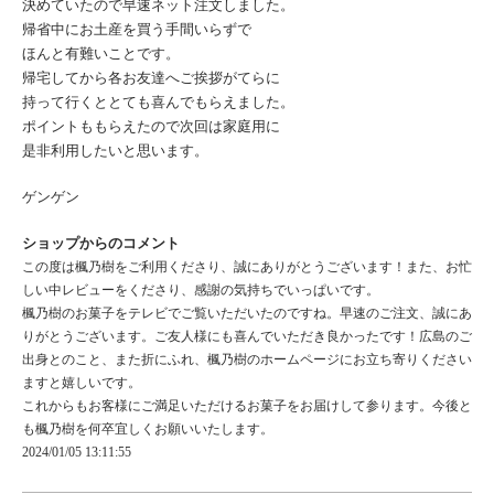
決めていたので早速ネット注文しました。
帰省中にお土産を買う手間いらずで
ほんと有難いことです。
帰宅してから各お友達へご挨拶がてらに
持って行くととても喜んでもらえました。
ポイントももらえたので次回は家庭用に
是非利用したいと思います。
ゲンゲン
ショップからのコメント
この度は楓乃樹をご利用くださり、誠にありがとうございます！また、お忙
しい中レビューをくださり、感謝の気持ちでいっぱいです。
楓乃樹のお菓子をテレビでご覧いただいたのですね。早速のご注文、誠にあ
りがとうございます。ご友人様にも喜んでいただき良かったです！広島のご
出身とのこと、また折にふれ、楓乃樹のホームページにお立ち寄りください
ますと嬉しいです。
これからもお客様にご満足いただけるお菓子をお届けして参ります。今後と
も楓乃樹を何卒宜しくお願いいたします。
2024/01/05 13:11:55