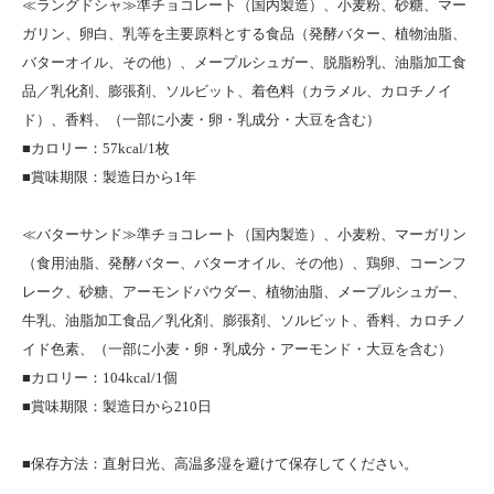
≪ラングドシャ≫準チョコレート（国内製造）、小麦粉、砂糖、マー
ガリン、卵白、乳等を主要原料とする食品（発酵バター、植物油脂、
バターオイル、その他）、メープルシュガー、脱脂粉乳、油脂加工食
品／乳化剤、膨張剤、ソルビット、着色料（カラメル、カロチノイ
ド）、香料、（一部に小麦・卵・乳成分・大豆を含む）
■カロリー：57kcal/1枚
■賞味期限：製造日から1年
≪バターサンド≫準チョコレート（国内製造）、小麦粉、マーガリン
（食用油脂、発酵バター、バターオイル、その他）、鶏卵、コーンフ
レーク、砂糖、アーモンドパウダー、植物油脂、メープルシュガー、
牛乳、油脂加工食品／乳化剤、膨張剤、ソルビット、香料、カロチノ
イド色素、（一部に小麦・卵・乳成分・アーモンド・大豆を含む）
■カロリー：104kcal/1個
■賞味期限：製造日から210日
■保存方法：直射日光、高温多湿を避けて保存してください。