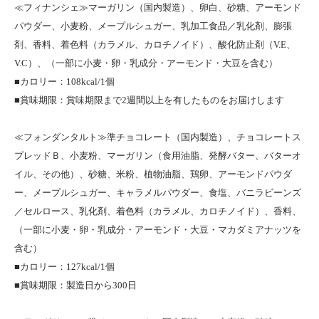
≪フィナンシェ≫マーガリン（国内製造）、卵白、砂糖、アーモンド
パウダー、小麦粉、メープルシュガー、乳加工食品／乳化剤、膨張
剤、香料、着色料（カラメル、カロチノイド）、酸化防止剤（V.E、
V.C）、（一部に小麦・卵・乳成分・アーモンド・大豆を含む）
■カロリー：108kcal/1個
■賞味期限：賞味期限まで2週間以上を有したものをお届けします
≪フォンダンタルト≫準チョコレート（国内製造）、チョコレートス
プレッドＢ、小麦粉、マーガリン（食用油脂、発酵バター、バターオ
イル、その他）、砂糖、米粉、植物油脂、鶏卵、アーモンドパウダ
ー、メープルシュガー、キャラメルパウダー、食塩、バニラビーンズ
／セルロース、乳化剤、着色料（カラメル、カロチノイド）、香料、
（一部に小麦・卵・乳成分・アーモンド・大豆・マカダミアナッツを
含む）
■カロリー：127kcal/1個
■賞味期限：製造日から300日