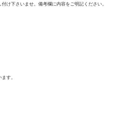
し付け下さいませ。備考欄に内容をご明記ください。
います。
。