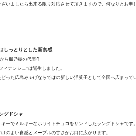
ございましたら出来る限り対応させて頂きますので、何なりとお申
はしっとりとした新食感
広島から楓乃樹の代表作
フィナンシェ”は誕生しました。
たどった広島みゃげならではの新しい洋菓子として全国へ広まって
ングドシャ
ッキーでミルキーなホワイトチョコをサンドしたラングドシャです
溶けのよい食感とメープルの甘さがお口に広がります。