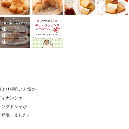
初より根強い人気の
フィナンシェ
ラングドシャ
が
て登場しました♪