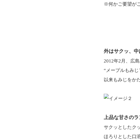
※何かご要望が
外はサクッ、中
2012年2月、
“メープルもみじ
以来もみじをか
上品な甘さのラ
サクッとしたク
ほろりとした口